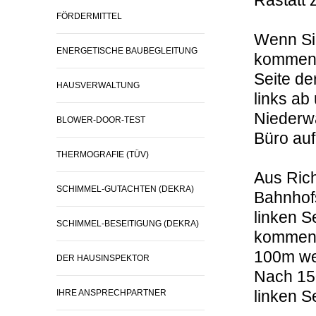
Rastatt 
FÖRDERMITTEL
Wenn Sie
ENERGETISCHE BAUBEGLEITUNG
kommen, 
Seite de
HAUSVERWALTUNG
links ab
Niederwa
BLOWER-DOOR-TEST
Büro auf
THERMOGRAFIE (TÜV)
Aus Rich
SCHIMMEL-GUTACHTEN (DEKRA)
Bahnhofs
linken Se
SCHIMMEL-BESEITIGUNG (DEKRA)
kommend
100m wei
DER HAUSINSPEKTOR
Nach 150
linken Se
IHRE ANSPRECHPARTNER