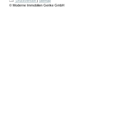
Druckversion
|
Sitemap
© Moderne Immobilien Gerike GmbH